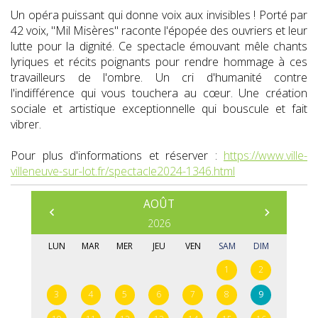
Un opéra puissant qui donne voix aux invisibles ! Porté par
42 voix, "Mil Misères" raconte l'épopée des ouvriers et leur
lutte pour la dignité. Ce spectacle émouvant mêle chants
lyriques et récits poignants pour rendre hommage à ces
travailleurs de l'ombre. Un cri d'humanité contre
l'indifférence qui vous touchera au cœur. Une création
sociale et artistique exceptionnelle qui bouscule et fait
vibrer.
Pour plus d'informations et réserver :
https://www.ville-
villeneuve-sur-lot.fr/spectacle2024-1346.html
AOÛT
Prédédent
Suivant
2026
LUN
MAR
MER
JEU
VEN
SAM
DIM
1
2
3
4
5
6
7
8
9