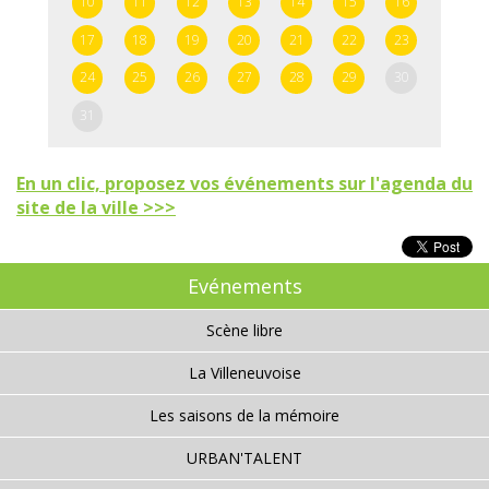
10
11
12
13
14
15
16
17
18
19
20
21
22
23
24
25
26
27
28
29
30
31
En un clic, proposez vos événements sur l'agenda du
site de la ville >>>
Evénements
Scène libre
La Villeneuvoise
Les saisons de la mémoire
URBAN'TALENT