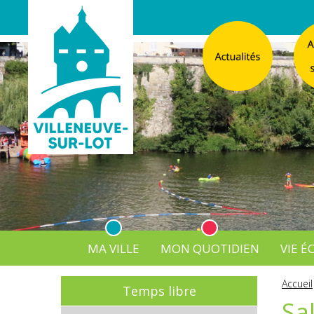
MA VILLE
MON QUOTIDIEN
VIE 
L'Atelier
Vos d
Accueil
Temps libre
Listes électorales
Affichage légal numérique
L’Agence Postale Commu
Sa