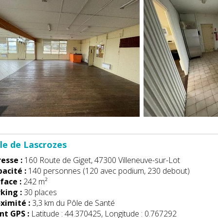
lle de Lascrozes
esse :
160 Route de Giget, 47300 Villeneuve-sur-Lot
acité :
140 personnes (120 avec podium, 230 debout)
face :
242 m²
king :
30 places
ximité :
3,3 km du Pôle de Santé
nt GPS :
Latitude : 44.370425, Longitude : 0.767292