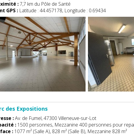
ximité :
7,7 km du Pôle de Santé
nt GPS :
Latitude : 44.457178, Longitude : 0.69434
rc des Expositions
esse :
Av. de Fumel, 47300 Villeneuve-sur-Lot
acité :
1500 personnes, Mezzanine 400 personnes pour repa
face :
1077 m² (Salle A), 828 m² (Salle B), Mezzanine 828 m²