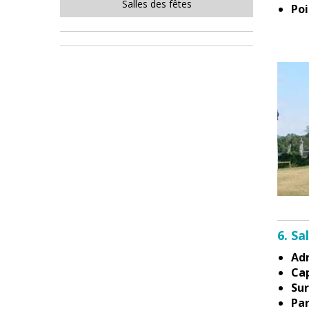
Salles des fêtes
Poi
6. Sa
Adr
Cap
Sur
Par