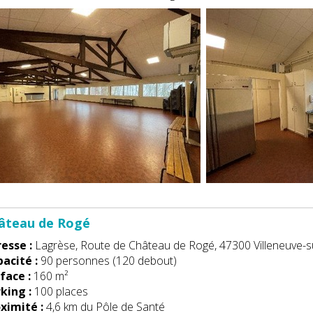
hâteau de Rogé
esse :
Lagrèse, Route de Château de Rogé, 47300 Villeneuve-s
acité :
90 personnes (120 debout)
face :
160 m²
king :
100 places
ximité :
4,6 km du Pôle de Santé