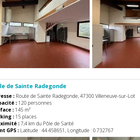
alle de Sainte Radegonde
esse :
Route de Sainte Radegonde, 47300 Villeneuve-sur-Lot
acité :
120 personnes
face :
145 m²
king :
15 places
ximité :
7,4 km du Pôle de Santé
nt GPS :
Latitude : 44.458651, Longitude : 0.732767