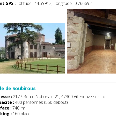
nt GPS :
Latitude : 44.39912, Longitude : 0.766692
lle de Soubirous
esse :
2177 Route Nationale 21, 47300 Villeneuve-sur-Lot
acité :
400 personnes (550 debout)
face :
740 m²
king :
160 places