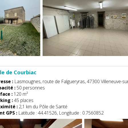
lle de Courbiac
esse :
Lasmougnes, route de Falgueryras, 47300 Villeneuve-su
acité :
50 personnes
face :
120 m²
king :
45 places
ximité :
2,1 km du Pôle de Santé
nt GPS :
Latitude : 44.41526, Longitude : 0.7560852