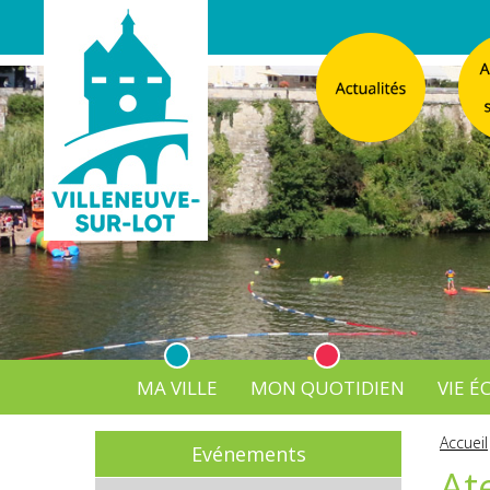
MA VILLE
MON QUOTIDIEN
VIE 
L'Atelier
Vos d
Accueil
Evénements
Listes électorales
Affichage légal numérique
L’Agence Postale Commu
At