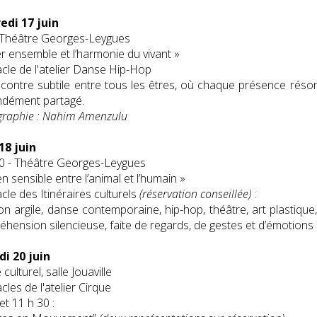
edi 17 juin
 Théâtre Georges-Leygues
er ensemble et l’harmonie du vivant »
cle de l'atelier Danse Hip-Hop
contre subtile entre tous les êtres, où chaque présence résonn
ndément partagé.
graphie : Nahim Amenzulu
18 juin
0 - Théâtre Georges-Leygues
en sensible entre l’animal et l’humain »
cle des Itinéraires culturels
(réservation conseillée)
:
on argile, danse contemporaine, hip-hop, théâtre, art plastiqu
hension silencieuse, faite de regards, de gestes et d’émotions
i 20 juin
culturel, salle Jouaville
cles de l'atelier Cirque
et 11 h 30 :