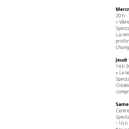
Mercr
20 h -
« Vibr
Specta
La ren
profo
Choré
Jeudi 
14 h 3
« Le li
Specta
Créati
compré
Samed
Centre 
Specta
• 10 h 