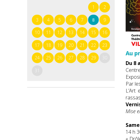
1
2
3
4
5
6
7
8
9
10
11
12
13
14
15
16
17
18
19
20
21
22
23
Au p
24
25
26
27
28
29
30
Du 8 a
Centre 
31
Exposi
Par le
L’Art 
rassas
Verni
Mise e
Samed
14 h 3
« Drôl