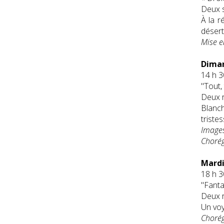
Deux s
À la r
désert
Mise e
Diman
14 h 30
"Tout, 
Deux r
Blanch
triste
Images
Chorég
Mardi
18 h 30
"Fanta
Deux r
Un voy
Chorég