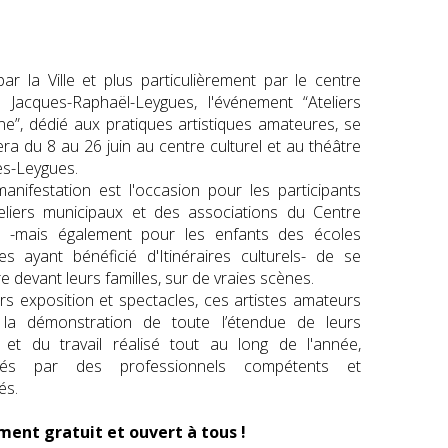
Théâtre Georges
La Villeneuvo
eorges-Leygues
Le Centre de Surveillance Urbain (CSU)
Sport
Billetterie
Les saisons de la
Stages sportifs
Centre cultu
ons menées en faveur de la prévention et de la tranquillité publiques
Associatio
L'équipe / Con
Le Centre cult
Politique de la Ville : app
Forum des assoc
URBAN'TAL
Bibliothèq
Prévention des cambriolages : adoptons les bons réflexes.
Salles des fê
ar la Ville et plus particulièrement par le centre
el Jacques-Raphaël-Leygues, l'événement “Ateliers
Atelier Création Dan
La ronde des 
Historiqu
La Maison de la Vie 
École Municipale d
Musée de Ga
Saison Estiv
Le Conseil Local de Sécurité et de Prévention de la Délinquance
ne”, dédié aux pratiques artistiques amateures, se
Bibliothèque municipa
Résidence Ville
Hommage à M
Excisum - musée archéol
Communiquez sur vos
Carnaval de Villene
Les stade
Monoxyde de carbone : contrôles gratuits
ra du 8 au 26 juin au centre culturel et au théâtre
s-Leygues.
Vera Pagava "Lumières
Ateliers arts pla
Demande d'organisation de ma
Annuaire des asso
Pôle mémoi
Colors'wa
manifestation est l'occasion pour les participants
Ode à la nature : Rythm
Atelier danse h
Création ou modification 
Patrimoine hist
Ateliers en s
eliers municipaux et des associations du Centre
el -mais également pour les enfants des écoles
Archistoire© Le patrimoine de votre 
Atelier théâ
Dérive
Demande de mise à jour du fic
Magazine Villeneuve
res ayant bénéficié d'Itinéraires culturels- de se
Chapelle des Pénitents blancs
Le Musée de 
Atelier cirq
Vide-greniers : réglementati
e devant leurs familles, sur de vraies scènes.
rs exposition et spectacles, ces artistes amateurs
Visite virtue
Demande de sub
 la démonstration de toute l’étendue de leurs
Collections perm
s et du travail réalisé tout au long de l'année,
rés par des professionnels compétents et
és.
ent gratuit et ouvert à tous !