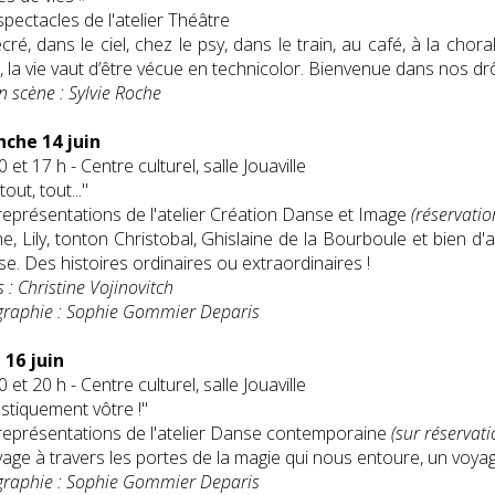
pectacles de l'atelier Théâtre
écré, dans le ciel, chez le psy, dans le train, au café, à la cho
, la vie vaut d’être vécue en technicolor. Bienvenue dans nos drô
n scène : Sylvie Roche
che 14 juin
 et 17 h - Centre culturel, salle Jouaville
tout, tout..."
eprésentations de l'atelier Création Danse et Image
(réservatio
e, Lily, tonton Christobal, Ghislaine de la Bourboule et bien d'autre
sse. Des histoires ordinaires ou extraordinaires !
 : Christine Vojinovitch
raphie : Sophie Gommier Deparis
 16 juin
 et 20 h - Centre culturel, salle Jouaville
stiquement vôtre !"
eprésentations de l'atelier Danse contemporaine
(sur réservati
age à travers les portes de la magie qui nous entoure, un voya
raphie : Sophie Gommier Deparis